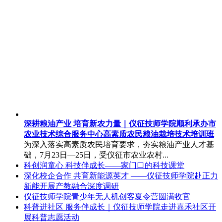
深耕粮油产业 培育新农力量｜仪征技师学院顺利承办市
农业技术综合服务中心高素质农民粮油栽培技术培训班
为深入落实高素质农民培育要求，夯实粮油产业人才基
础，7月23日—25日，受仪征市农业农村...
科创润童心 科技伴成长——家门口的科技课堂
深化校企合作 共育新能源英才 ——仪征技师学院赴正力
新能开展产教融合深度调研
仪征技师学院青少年无人机创客夏令营圆满收官
科普进社区 服务伴成长｜仪征技师学院走进嘉禾社区开
展科普志愿活动