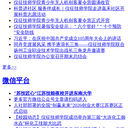
仪征技师学院青少年无人机创客夏令营圆满收官
科普进社区 服务伴成长｜仪征技师学院走进嘉禾社区开
展科普志愿活动
仪征技师学院青少年无人机创客夏令营正式开营
仪征技师学院暑假安全提示： “ 六个管好 ” “ 十个预防
”安全防线
习近平：在庆祝中国共产党成立105周年大会上的讲话
同舟竞渡展风采 携手逐浪长三角——仪征技师学院联合
扬州工业职业技术学院出战长三角龙舟邀请赛
仪征技师学院办公室召开期末总结会
更多>>
微信平台
"苏技匠心”江苏技能夜校开进东南大学
更多官方微信公众号文章请扫码进入
人社部部署的全国“创赢未来”2026创业大赛江苏赛区正
式启动
【校园动态】仪征技师学院成功举办第三届“大连化工御
水垚”杯化工技能大比武