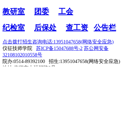
教研室
团委
工会
纪检室
后保处
查工资
公告栏
点击拨打招生咨询电话:13951047658(网络安全应急)
仪征技师学院
苏ICP备15047688号-2
苏公网安备
32108102010558号
院办:0514-89392100 招生:13951047658(网络安全应急)
地址:仪征市古运河路2号
技术支持：院信息办
微信平台
媒体报道