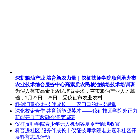
深耕粮油产业 培育新农力量｜仪征技师学院顺利承办市
农业技术综合服务中心高素质农民粮油栽培技术培训班
为深入落实高素质农民培育要求，夯实粮油产业人才基
础，7月23日—25日，受仪征市农业农村...
科创润童心 科技伴成长——家门口的科技课堂
深化校企合作 共育新能源英才 ——仪征技师学院赴正力
新能开展产教融合深度调研
仪征技师学院青少年无人机创客夏令营圆满收官
科普进社区 服务伴成长｜仪征技师学院走进嘉禾社区开
展科普志愿活动