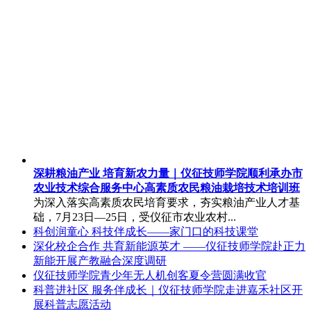
深耕粮油产业 培育新农力量｜仪征技师学院顺利承办市
农业技术综合服务中心高素质农民粮油栽培技术培训班
为深入落实高素质农民培育要求，夯实粮油产业人才基
础，7月23日—25日，受仪征市农业农村...
科创润童心 科技伴成长——家门口的科技课堂
深化校企合作 共育新能源英才 ——仪征技师学院赴正力
新能开展产教融合深度调研
仪征技师学院青少年无人机创客夏令营圆满收官
科普进社区 服务伴成长｜仪征技师学院走进嘉禾社区开
展科普志愿活动